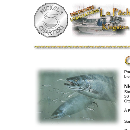
Paq
bi
Ni
Sta
30 
Ott
À K
San