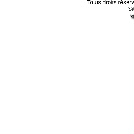
Touts droits r
éser
Si